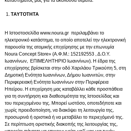
καταστήματος μας για τα ακόλουθα θέματα:
ΤΑΥΤΟΤΗΤΑ
H Ιστοστοσελίδα www.noura.gr περιλαμβάνει το
ηλεκτρονικό κατάστημα, το οποίο αποτελεί την ηλεκτρονική
παρουσία της ατομικής επιχείρησης με την επωνυμία
Noura Concept Store» (Α.Φ.Μ.: 152192553 , Δ.Ο.Υ.
Iωαννίνων, ΕΠΙΜΕΛΗΤΗΡΙΟ Ιωαννίνων). Η έδρα της
επιχείρησης βρίσκεται στην οδό Χαριλάου Τρικούπη 5, στη
Δημοτική Ενότητα Ιωαννίνων, Δήμου Ιωαννιτών, στην
Περιφερειακή Ενότητα Ιωαννίνων στην Περιφέρεια
Ηπείρου. Η επιχείρηση μας καταβάλλει κάθε προσπάθεια
για τη συντήρηση και διαθεσιμότητα της Ιστοσελίδας και
του περιεχομένου της. Μπορεί ωστόσο, οποτεδήποτε και
χωρίς προειδοποίηση, να διακόψει τη λειτουργία της,
προσωρινά ή οριστικά ή να μεταβάλει το περιεχόμενό της.
Σε περίπτωση οριστικής διακοπής της λειτουργίας της,