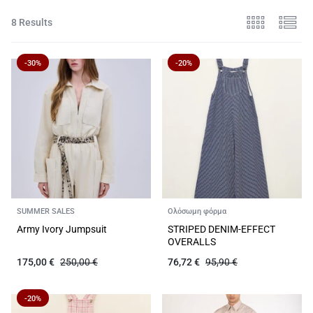
8 Results
-30%
-20%
SUMMER SALES
Ολόσωμη φόρμα
Army Ivory Jumpsuit
STRIPED DENIM-EFFECT
OVERALLS
175,00
€
250,00
€
76,72
€
95,90
€
-20%