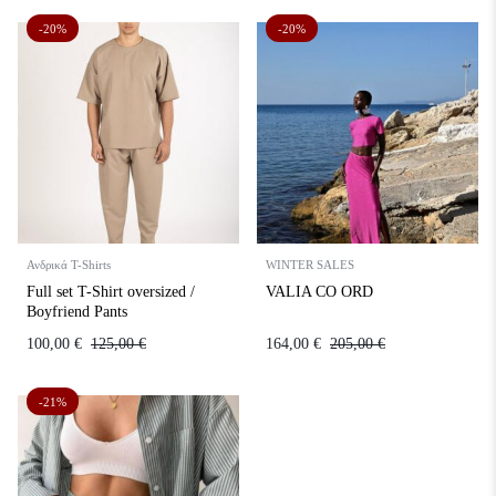
-20%
-20%
Ανδρικά T-Shirts
WINTER SALES
Full set T-Shirt oversized /
VALIA CO ORD
Boyfriend Pants
100,00
€
125,00
€
164,00
€
205,00
€
-21%