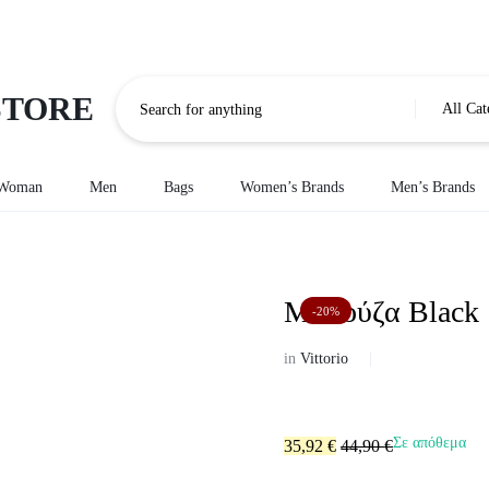
All Cat
Woman
Men
Bags
Women’s Brands
Men’s Brands
Woman Bottom
Ανδρικά Φούτερ
Jeans
Ανδρικά παντελόνια
Μπλούζα Black
Woman's Pants
-20%
Ανδρικά μπουφάν
ΚΟΛΑΝ
in
Vittorio
Bermouda
Men Jacket
ΣΟΡΤΣ
Ανδρικά πουκάμισα
ΦΟΥΣΤΕΣ
Men Jeans
Σε απόθεμα
35,92
€
44,90
€
Ανδρικά πλεκτά