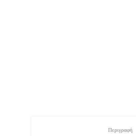
ΓΥΝΑΙΚΕΊΑ
Dresses
Top
ΡΟΎΧΑ
Bodysuit
Women's T-Shirts
ΚΑΙ
ΚΙΜΟΝΟ
Ολόσωμη φόρμα
ΑΞΕΣΟΥΆΡ
ΕΠΊΣΗΣ
ΔΙΑΘΈΤΕΙ
MAKEUP
STUDIO
Περιγραφή