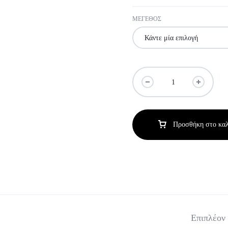
Ανδρικές μπλούζες
ΜΕΓΕΘΟΣ
Ανδρικά παλτό
Men Overshirts
Ανδρικά παπούτσια
Ανδρικά T-Shirts
Ανδρικά σόρτς
Προσθήκη στο καλ
Επιπλέον