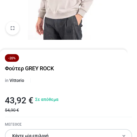
1/3
-20%
Φούτερ GREY ROCK
in
Vittorio
43,92
€
Σε απόθεμα
54,90
€
ΜΕΓΕΘΟΣ