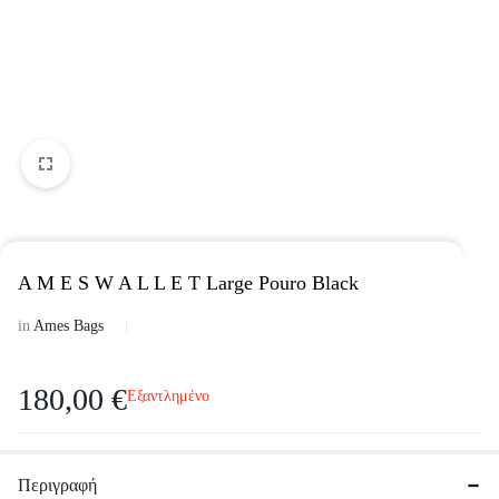
1/1
A M E S W A L L E T Large Pouro Black
in
Ames Bags
180,00
€
Εξαντλημένο
Περιγραφή