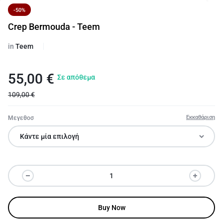
-50%
Crep Bermouda - Teem
in
Teem
55,00
€
Σε απόθεμα
109,00
€
Εκκαθάριση
Μεγεθοσ
Buy Now