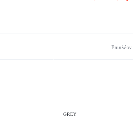
Ανδρικές μπλούζες
Ανδρικά παλτό
Men Overshirts
Ανδρικά παπούτσια
Ανδρικά T-Shirts
Επιπλέον
Ανδρικά σόρτς
GREY