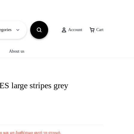
egories
Account
Cart
About us
ΑΞΕΣΟΥΑΡ
Bags
 large stripes grey
ΓΥΑΛΙΑ ΗΛΙΟΥ
Παπούτσια
ο και μη διαθέσιμο αυτή τη στιγμή.