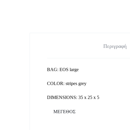
ΓΥΝΑΙΚΕΊΑ
Dresses
Top
ΡΟΎΧΑ
Bodysuit
Women's T-Shirts
ΚΑΙ
ΚΙΜΟΝΟ
Ολόσωμη φόρμα
ΑΞΕΣΟΥΆΡ
Περιγραφή
ΕΠΊΣΗΣ
ΔΙΑΘΈΤΕΙ
BAG: EOS large
MAKEUP
COLOR: stripes grey
STUDIO
DIMENSIONS: 35 x 25 x 5
ΜΕΓΕΘΟΣ