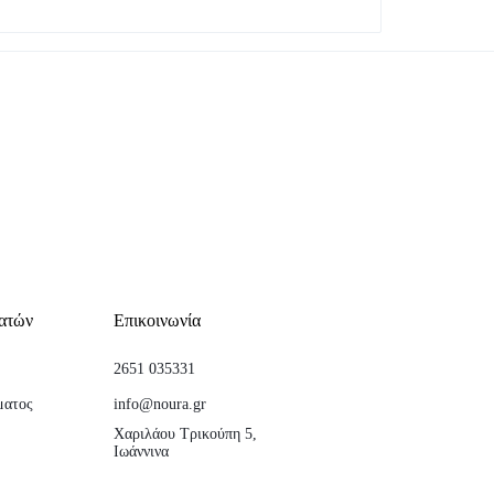
ατών
Επικοινωνία
2651 035331
ματος
info@noura.gr
Χαριλάου Τρικούπη 5,
Ιωάννινα