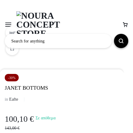
-30%
JANET BOTTOMS
in
Eafte
100,10
€
Σε απόθεμα
143,00
€