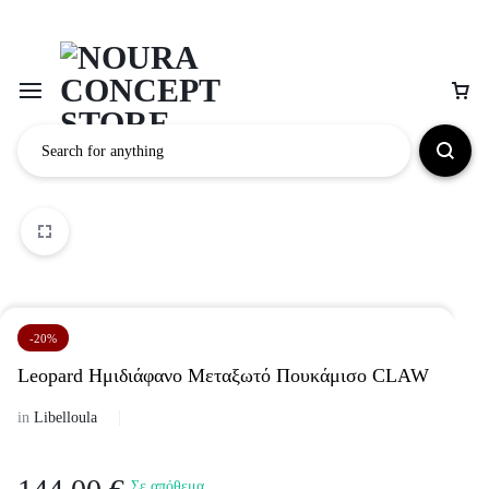
-20%
Leopard Ημιδιάφανο Μεταξωτό Πουκάμισο CLAW
in
Libelloula
Σε απόθεμα