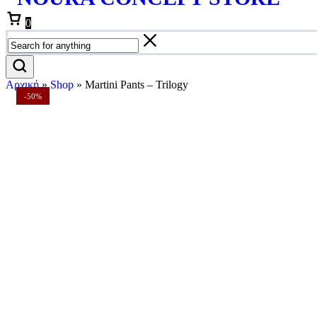
Cart
0
Αρχική
»
Shop
»
Martini Pants – Trilogy
-50%