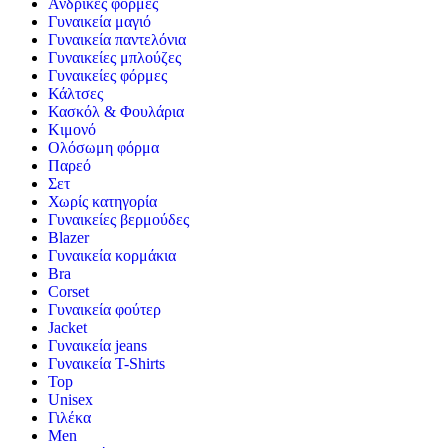
Ανδρικές φόρμες
Γυναικεία μαγιό
Γυναικεία παντελόνια
Γυναικείες μπλούζες
Γυναικείες φόρμες
Κάλτσες
Κασκόλ & Φουλάρια
Κιμονό
Ολόσωμη φόρμα
Παρεό
Σετ
Χωρίς κατηγορία
Γυναικείες βερμούδες
Blazer
Γυναικεία κορμάκια
Bra
Corset
Γυναικεία φούτερ
Jacket
Γυναικεία jeans
Γυναικεία T-Shirts
Top
Unisex
Γιλέκα
Men