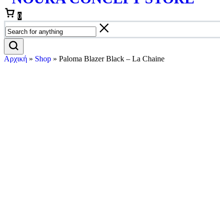
Cart
0
Αρχική
»
Shop
»
Paloma Blazer Black – La Chaine