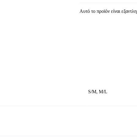
Ανδρικές μπλούζες
Αυτό το προϊόν είναι εξαντλη
Ανδρικά παλτό
Men Overshirts
Ανδρικά παπούτσια
Ανδρικά T-Shirts
Ανδρικά σόρτς
S/M, M/L