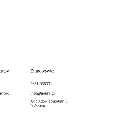
ατών
Επικοινωνία
2651 035331
ματος
info@noura.gr
Χαριλάου Τρικούπη 5,
Ιωάννινα