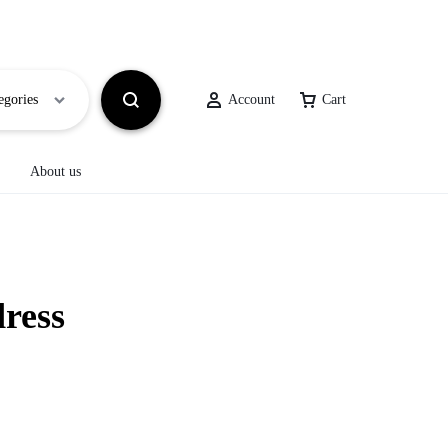
egories
Account
Cart
About us
ΑΞΕΣΟΥΑΡ
Bags
ΓΥΑΛΙΑ ΗΛΙΟΥ
dress
Παπούτσια