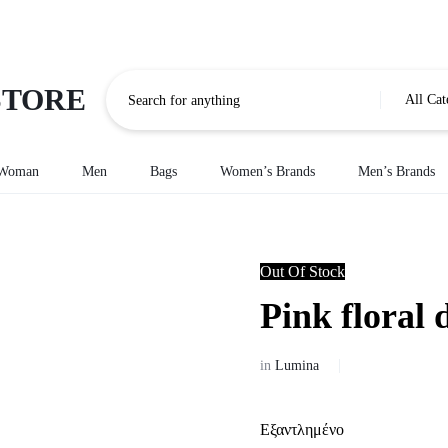
All Cat
Woman
Men
Bags
Women’s Brands
Men’s Brands
Woman Bottom
Ανδρικά Φούτερ
Jeans
Ανδρικά παντελόνια
Out Of Stock
Woman's Pants
Ανδρικά μπουφάν
Pink floral 
ΚΟΛΑΝ
Bermouda
Men Jacket
ΣΟΡΤΣ
in
Lumina
Ανδρικά πουκάμισα
ΦΟΥΣΤΕΣ
Men Jeans
Εξαντλημένο
Ανδρικά πλεκτά