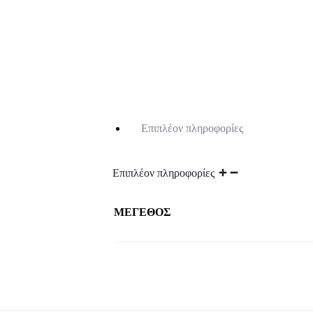
ΓΥΝΑΙΚΕΊΑ
Dresses
Top
ΡΟΎΧΑ
Bodysuit
Women's T-Shirts
ΚΑΙ
ΚΙΜΟΝΟ
Ολόσωμη φόρμα
ΑΞΕΣΟΥΆΡ
ΕΠΊΣΗΣ
Επιπλέον πληροφορίες
ΔΙΑΘΈΤΕΙ
Επιπλέον πληροφορίες
MAKEUP
ΜΕΓΕΘΟΣ
STUDIO