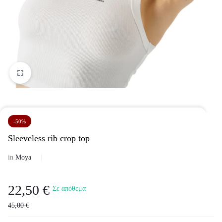
-50%
Sleeveless rib crop top
in
Moya
22,50
€
Σε απόθεμα
45,00
€