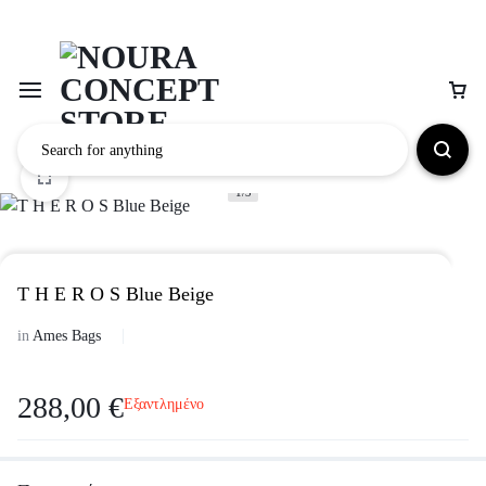
1/3
T H E R O S Blue Beige
in
Ames Bags
288,00
€
Εξαντλημένο