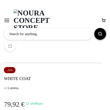
1/2
2/2
-20%
WHITE COAT
in
Lumina
79,92
€
Σε απόθεμα