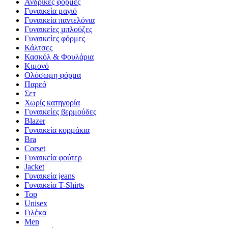
Ανδρικές φόρμες
Γυναικεία μαγιό
Γυναικεία παντελόνια
Γυναικείες μπλούζες
Γυναικείες φόρμες
Κάλτσες
Κασκόλ & Φουλάρια
Κιμονό
Ολόσωμη φόρμα
Παρεό
Σετ
Χωρίς κατηγορία
Γυναικείες βερμούδες
Blazer
Γυναικεία κορμάκια
Bra
Corset
Γυναικεία φούτερ
Jacket
Γυναικεία jeans
Γυναικεία T-Shirts
Top
Unisex
Γιλέκα
Men