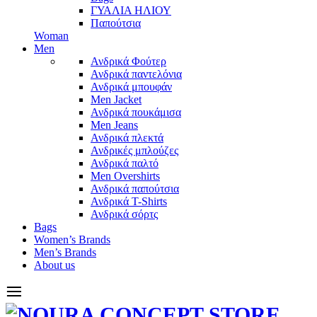
ΓΥΑΛΙΑ ΗΛΙΟΥ
Παπούτσια
Woman
Men
Ανδρικά Φούτερ
Ανδρικά παντελόνια
Ανδρικά μπουφάν
Men Jacket
Ανδρικά πουκάμισα
Men Jeans
Ανδρικά πλεκτά
Ανδρικές μπλούζες
Ανδρικά παλτό
Men Overshirts
Ανδρικά παπούτσια
Ανδρικά T-Shirts
Ανδρικά σόρτς
Bags
Women’s Brands
Men’s Brands
About us