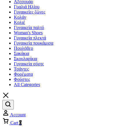
Αξεσουάρ
Γυαλιά Ηλίου
Γυναικείες ζώνες
Κολάν
Κολιέ
Γυναικεία παλτό
Woman's Shoes
Γυναικεία πλεκτά
Γυναικεία πουκάμισα
Πουλόβερ
Σακάκια
Σκουλαρίκια
Γυναικεία σόρτς
Τσάντες
Φορέματα
Φούστες
All Categories
Account
Cart
0