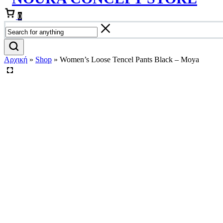
Cart
0
Αρχική
»
Shop
»
Women’s Loose Tencel Pants Black – Moya