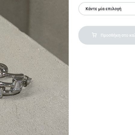
Ανδρικές μπλούζες
Ανδρικά παλτό
Men Overshirts
Ανδρικά παπούτσια
Προσθήκη στο κα
Ανδρικά T-Shirts
Ανδρικά σόρτς