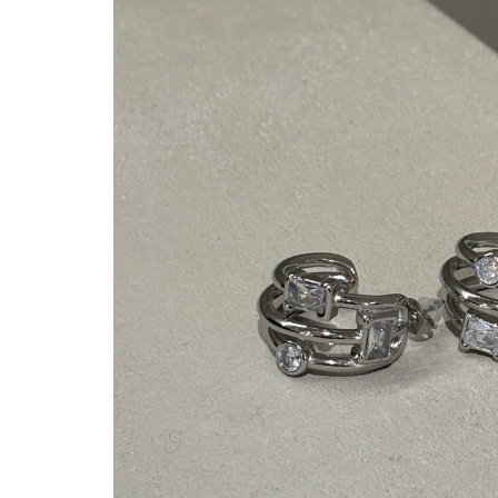
Dresses
ΓΥΝΑΙΚΕΊΑ
Top
Bodysuit
ΡΟΎΧΑ
Women's T-Shirts
ΚΙΜΟΝΟ
ΚΑΙ
Ολόσωμη φόρμα
ΑΞΕΣΟΥΆΡ
ΕΠΊΣΗΣ
ΔΙΑΘΈΤΕΙ
MAKEUP
STUDIO