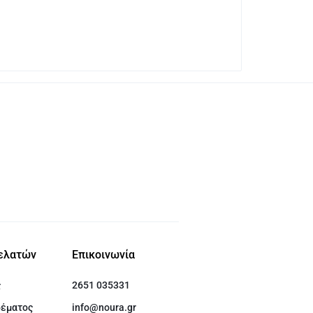
ελατών
Επικοινωνία
ς
2651 035331
δέματος
info@noura.gr