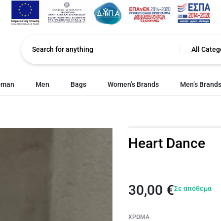
All Categ
oman
Men
Bags
Women’s Brands
Men’s Brand
Woman Bottom
Ανδρικά Φούτερ
Jeans
Ανδρικά παντελόνια
Woman's Pants
Heart Dance
Ανδρικά μπουφάν
ΚΟΛΑΝ
Bermouda
Men Jacket
ΣΟΡΤΣ
Ανδρικά πουκάμισα
30,00
€
ΦΟΥΣΤΕΣ
Σε απόθεμα
Men Jeans
Ανδρικά πλεκτά
ΧΡΩΜΑ